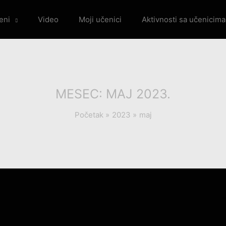
eni
Video
Moji učenici
Aktivnosti sa učenicima
MESEC:
MAJ 2023.
Početak
2023
maj