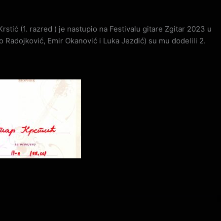
tić (1. razred ) je nastupio na Festivalu gitare Zgitar 2023 u
o Radojković, Emir Okanović i Luka Jezdić) su mu dodelili 2.